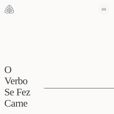
O
Verbo
Se Fez
Carne