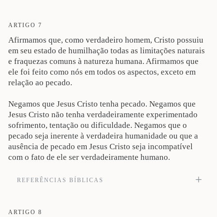
Ele é a imagem do Deus invisível, o primogênito de toda a criação; pois, nele,
foram criadas todas as coisas, nos céus e sobre a terra, as visíveis e as
invisíveis, sejam tronos, sejam soberanias, quer principados, quer potestades.
ARTIGO 7
Tudo foi criado por meio dele e para ele (Cl 1:15-16). Veja também Rm 8:29;
Afirmamos que, como verdadeiro homem, Cristo possuiu
2Co 4:4-6; Ef 4:20-24; Hb 1:3-4.
em seu estado de humilhação todas as limitações naturais
e fraquezas comuns à natureza humana. Afirmamos que
ele foi feito como nós em todos os aspectos, exceto em
relação ao pecado.
Negamos que Jesus Cristo tenha pecado. Negamos que
Jesus Cristo não tenha verdadeiramente experimentado
sofrimento, tentação ou dificuldade. Negamos que o
pecado seja inerente à verdadeira humanidade ou que a
ausência de pecado em Jesus Cristo seja incompatível
com o fato de ele ser verdadeiramente humano.
REFERÊNCIAS BÍBLICAS
Por isso mesmo, convinha que, em todas as coisas, se tornasse semelhante aos
irmãos, para ser misericordioso e fiel sumo sacerdote nas coisas referentes a
Deus e para fazer propiciação pelos pecados do povo. Pois, naquilo que ele
ARTIGO 8