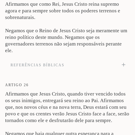
Afirmamos que como Rei, Jesus Cristo reina supremo
necessário que ele tivesse sofrido muitas vezes desde a fundação do mundo;
agora, porém, ao se cumprirem os tempos, se manifestou uma vez por todas,
agora e para sempre sobre todos os poderes terrenos e
para aniquilar, pelo sacrifício de si mesmo, o pecado. E, assim como aos
sobrenaturais.
homens está ordenado morrerem uma só vez, vindo, depois disto, o juízo, assim
também Cristo, tendo-se oferecido uma vez para sempre para tirar os pecados de
muitos, aparecerá segunda vez, sem pecado, aos que o aguardam para a salvação
Negamos que o Reino de Jesus Cristo seja meramente um
(Hb 9.24-28). Veja também Jo 1:36; 19:28-30; At 8:32; 1Co 5:7; Gl 2:17-18;
reino político deste mundo. Negamos que os
4:14-16; 7:25; 10:12, 26; 1Pe 1:19; Ap 5:6, 8, 12-13; 6.1, 16; 7:9-10, 14, 17;
8:1; 12:11; 13:8; 15:3.
governadores terrenos não sejam responsáveis perante
ele.
REFERÊNCIAS BÍBLICAS
Porque convém que ele reine até que haja posto todos os inimigos debaixo dos
pés (1Co 15:25). Veja também Sl 110; Mt 28:18-20; Lc 1:32; 3:11; At 2:25, 29,
34; 4:25; 13:22, 34, 26; 15:16; Rm 1:3; 2Tm 2:8; Hb 4:7; Ap 3:7; 5:5; 22:16.
ARTIGO 26
Afirmamos que Jesus Cristo, quando tiver vencido todos
os seus inimigos, entregará seu reino ao Pai. Afirmamos
que, nos novos céus e na nova terra, Deus estará com seu
povo e que os crentes verão Jesus Cristo face a face, serão
tornados como ele e desfrutarão dele para sempre.
Negamos que haja qualquer outra esperança para a