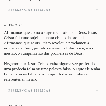
REFERÊNCIAS BÍBLICAS
Porquanto há um só Deus e um só Mediador entre Deus e os homens, Cristo
Jesus, homem (1Tm 2:5). Veja também Jó 33:23-28; Lc 1.33; Jo 1:1-14; 14:6;
At 3:22; Cl 1:15; Hb 1:1-4; 5:5-6; 9:15; 12:24.
ARTIGO 23
Afirmamos que como o supremo profeta de Deus, Jesus
Cristo foi tanto sujeito quanto objeto da profecia.
Afirmamos que Jesus Cristo revelou e proclamou a
vontade de Deus, profetizou eventos futuros e é, em si
mesmo, o cumprimento das promessas de Deus.
Negamos que Jesus Cristo tenha alguma vez proferido
uma profecia falsa ou uma palavra falsa, ou que ele tenha
falhado ou vá falhar em cumprir todas as profecias
referentes si mesmo.
REFERÊNCIAS BÍBLICAS
Agora, irmãos, eu sei que o fizestes por ignorância, como também as vossas
autoridades; mas Deus, assim, cumpriu o que dantes anunciara por boca de
todos os profetas: que o seu Cristo havia de padecer. Arrependei-vos, pois, e