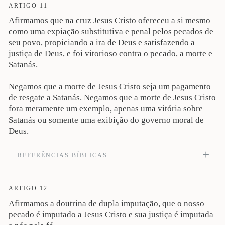
justos (Rm 5:19). Veja também Mt 3:15; Jo 8:29; 2Co 5:21; Fp 2:8; Hb 5:8.
ARTIGO 11
nosso Senhor (Rm 5:12-21). Veja também 1Co 15:22, 45-49; Ef 2:14-16; 5.23;
Cl 1.18.
Afirmamos que na cruz Jesus Cristo ofereceu a si mesmo
como uma expiação substitutiva e penal pelos pecados de
seu povo, propiciando a ira de Deus e satisfazendo a
justiça de Deus, e foi vitorioso contra o pecado, a morte e
Satanás.
Negamos que a morte de Jesus Cristo seja um pagamento
de resgate a Satanás. Negamos que a morte de Jesus Cristo
fora meramente um exemplo, apenas uma vitória sobre
Satanás ou somente uma exibição do governo moral de
Deus.
REFERÊNCIAS BÍBLICAS
A quem Deus propôs, no seu sangue, como propiciação, mediante a fé, para
manifestar a sua justiça, por ter Deus, na sua tolerância, deixado impunes os
pecados anteriormente cometidos; tendo em vista a manifestação da sua justiça
ARTIGO 12
no tempo presente, para ele mesmo ser justo e o justificador daquele que tem fé
Afirmamos a doutrina de dupla imputação, que o nosso
em Jesus (Rm 3:25-26). Veja também Is 53; Rm 5:6, 8, 15; 6:10; 7:4; 8:34;
14:9, 15; 1Co 15:3; Ef 5.2; 1Ts 5:10; 2Tm 2:11; Hb 2:14, 17; 9:14-15; 10:14;
pecado é imputado a Jesus Cristo e sua justiça é imputada
1Pe 2:24-25; 3:18; 1Jo 2:2; 4:10.