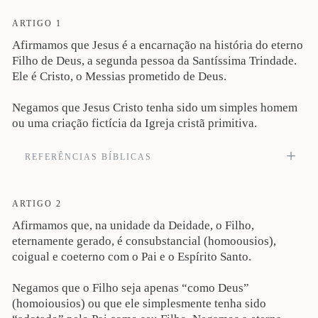
ARTIGO 1
Afirmamos que Jesus é a encarnação na história do eterno
Filho de Deus, a segunda pessoa da Santíssima Trindade.
Ele é Cristo, o Messias prometido de Deus.
Negamos que Jesus Cristo tenha sido um simples homem
ou uma criação fictícia da Igreja cristã primitiva.
REFERÊNCIAS BÍBLICAS
No princípio era o Verbo, e o Verbo estava com Deus, e o Verbo era Deus... E o
Verbo se fez carne e habitou entre nós, cheio de graça e de verdade, e vimos a
sua glória, glória como do unigênito do Pai (Jo 1:1, 14). Veja também Sl 110:1;
ARTIGO 2
Mt 3:17; 8:29; 16:16; Mc 1:1, 11; 15:39; Lc 22:70; Jo 10:30; 20:28; Gl 4:4; Fp
Afirmamos que, na unidade da Deidade, o Filho,
2:6; Cl 2:9; Hb 5:7; 1Jo 5:20.
eternamente gerado, é consubstancial (homoousios),
coigual e coeterno com o Pai e o Espírito Santo.
Negamos que o Filho seja apenas “como Deus”
(homoiousios) ou que ele simplesmente tenha sido