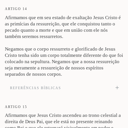
por nossos pecados, segundo as Escrituras; que foi sepultado; que foi
ressuscitado ao terceiro dia, segundo as Escrituras; que apareceu a Cefas, e
ARTIGO 14
depois aos doze (1Co 15:3-5). Veja também Is 53; Mt 16:21; 26:32; 28:1-10; Jo
Afirmamos que em seu estado de exaltação Jesus Cristo é
21:14; At 1:9-11; 2:25, 32; 3:15, 26; 4:10; 5:30; 10:40; Rm 4:24-25; 6:9-10; Ef
4:8-10.
as primícias da ressureição, que ele conquistou tanto o
pecado quanto a morte e que em união com ele nós
também seremos ressurretos.
Negamos que o corpo ressurreto e glorificado de Jesus
Cristo tenha sido um corpo totalmente diferente do que foi
colocado na sepultura. Negamos que a nossa ressureição
seja meramente a ressureição de nossos espíritos
separados de nossos corpos.
REFERÊNCIAS BÍBLICAS
Mas, de fato, Cristo ressuscitou dentre os mortos, sendo ele as primícias dos
que dormem... Onde está, ó morte, a tua vitória? Onde está, ó morte, o teu
aguilhão? (1Co 15.20, 55). Veja também Rm 5:10; 6:4, 8, 11; 10:9; 1Co 15:23;
ARTIGO 15
2Co 1:9; 4:10-11; Ef 2:6; Cl 2:12; 2Ts 2:13; Hb 2:9, 14; 1Jo 3:14; Ap 14:4;
Afirmamos que Jesus Cristo ascendeu ao trono celestial a
20:14.
direita de Deus Pai, que ele está no presente reinando
como Rei e que ele retornará visivelmente em poder e