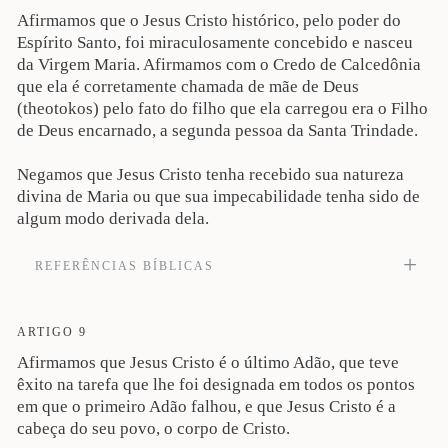
mesmo sofreu, tendo sido tentado, é poderoso para socorrer os que são tentados
Afirmamos que o Jesus Cristo histórico, pelo poder do
(Hb 2:17-18). Veja também Mq 5:2; Lc 2:52; Rm 8:3; Gl 4:4; Fp 2:5-8; Hb
4:15.
Espírito Santo, foi miraculosamente concebido e nasceu
da Virgem Maria. Afirmamos com o Credo de Calcedônia
que ela é corretamente chamada de mãe de Deus
(theotokos) pelo fato do filho que ela carregou era o Filho
de Deus encarnado, a segunda pessoa da Santa Trindade.
Negamos que Jesus Cristo tenha recebido sua natureza
divina de Maria ou que sua impecabilidade tenha sido de
algum modo derivada dela.
REFERÊNCIAS BÍBLICAS
No sexto mês, foi o anjo Gabriel enviado, da parte de Deus, para uma cidade da
Galileia, chamada Nazaré, a uma virgem desposada com certo homem da casa
de Davi, cujo nome era José; a virgem chamava-se Maria (Lc 1:26-27). Veja
ARTIGO 9
também Mt 1:23; Lc 1:31, 35, 43; Rm 1:3; Gl 4:4.
Afirmamos que Jesus Cristo é o último Adão, que teve
êxito na tarefa que lhe foi designada em todos os pontos
em que o primeiro Adão falhou, e que Jesus Cristo é a
cabeça do seu povo, o corpo de Cristo.