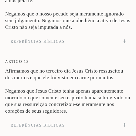
a nós pela fé.
Negamos que o nosso pecado seja meramente ignorado
sem julgamento. Negamos que a obediência ativa de Jesus
Cristo não seja imputada a nós.
REFERÊNCIAS BÍBLICAS
Àquele que não conheceu pecado, o fez pecado por nós; para que nele fôssemos
feitos justiça de Deus (2Co 5:21). Veja também Mt 5:20; Rm 3.21-22; 4:11;
5:18; 1Co 1:30; 2Co 9:9; Ef 6:14; Fp 1:11; 3:9; Hb 12:23.
ARTIGO 13
Afirmamos que no terceiro dia Jesus Cristo ressuscitou
dos mortos e que ele foi visto em carne por muitos.
Negamos que Jesus Cristo tenha apenas aparentemente
morrido ou que somente seu espírito tenha sobrevivido ou
que sua ressureição concretizou-se meramente nos
corações de seus seguidores.
REFERÊNCIAS BÍBLICAS
Porque primeiramente vos entreguei o que também recebi: que Cristo morreu