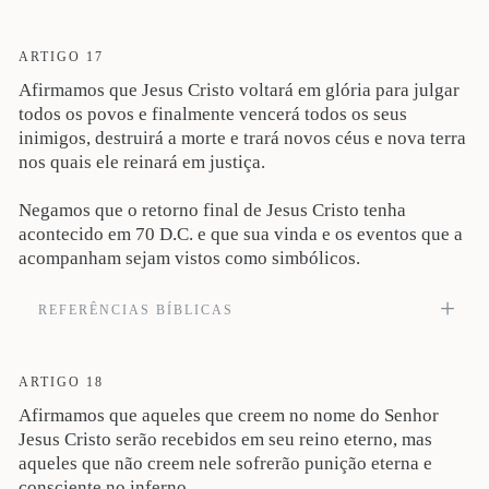
E pôs todas as coisas debaixo dos pés e, para ser o cabeça sobre todas as coisas,
o deu à igreja (Ef 1:22). Veja também Atos 2:33; 1Co 11:3-5; Ef 4:15; 5:23; Cl
1:18.
ARTIGO 17
Afirmamos que Jesus Cristo voltará em glória para julgar
todos os povos e finalmente vencerá todos os seus
inimigos, destruirá a morte e trará novos céus e nova terra
nos quais ele reinará em justiça.
Negamos que o retorno final de Jesus Cristo tenha
acontecido em 70 D.C. e que sua vinda e os eventos que a
acompanham sejam vistos como simbólicos.
REFERÊNCIAS BÍBLICAS
e nos mandou pregar ao povo e testificar que ele é quem foi constituído por
Deus Juiz de vivos e de mortos (Atos 10:42). Veja também Jo 12:48; 14:3; At
7:7; 17:31; 2Tm 4:1, 8.
ARTIGO 18
Afirmamos que aqueles que creem no nome do Senhor
Jesus Cristo serão recebidos em seu reino eterno, mas
aqueles que não creem nele sofrerão punição eterna e
consciente no inferno.