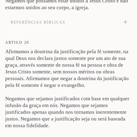
Negamos que possamos estar unidos a Jesus Cristo e não
estarmos unidos ao seu corpo, a igreja.
REFERÊNCIAS BÍBLICAS
Pois, em um só Espírito, todos nós fomos batizados em um corpo, quer judeus,
quer gregos, quer escravos, quer livres. E a todos nós foi dado beber de um só
Espírito (1Co 12.13). Veja também Jo 14:20; 15:4-6; Rm 6:1-11; 8:1-2; 12:3-5;
ARTIGO 20
1Co 1:30-31; 6:15-20; 10:16-17; 12:27; 2Co 5:17-21; Gl 3:25-29; Ef 1:3-10;
Afirmamos a doutrina da justificação pela fé somente, na
2:1-6; 3:6; 4:15-16; 5:23, 30; Cl 1:18; 2:18-19.
qual Deus nos declara justos somente por um ato de sua
graça, através somente de nossa fé na pessoa e obra de
Jesus Cristo somente, sem nossos méritos ou obras
pessoais. Afirmamos que negar a doutrina da justificação
pela fé somente é negar o evangelho.
Negamos que sejamos justificados com base em qualquer
infusão da graça em nós. Negamos que sejamos
justificados apenas quando nos tornamos inerentemente
justos. Negamos que a justificação seja ou será baseada
em nossa fidelidade.