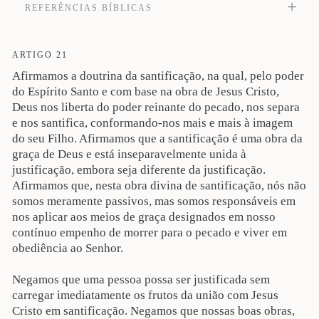
REFERÊNCIAS BÍBLICAS
Justificados, pois, mediante a fé, temos paz com Deus por meio de nosso
Senhor Jesus Cristo (Rm 5.1). Veja também Lc 18:14; Rm 3:24; 4:5; 5:10; 8:30;
10:4, 10; 1Co 6:11; 2Co 5.19, 21; Gl 2:16-17; 3:11, 24; 5:4; Ef 1:7; Tt 3:5, 7.
ARTIGO 21
Afirmamos a doutrina da santificação, na qual, pelo poder
do Espírito Santo e com base na obra de Jesus Cristo,
Deus nos liberta do poder reinante do pecado, nos separa
e nos santifica, conformando-nos mais e mais à imagem
do seu Filho. Afirmamos que a santificação é uma obra da
graça de Deus e está inseparavelmente unida à
justificação, embora seja diferente da justificação.
Afirmamos que, nesta obra divina de santificação, nós não
somos meramente passivos, mas somos responsáveis em
nos aplicar aos meios de graça designados em nosso
contínuo empenho de morrer para o pecado e viver em
obediência ao Senhor.
Negamos que uma pessoa possa ser justificada sem
carregar imediatamente os frutos da união com Jesus
Cristo em santificação. Negamos que nossas boas obras,