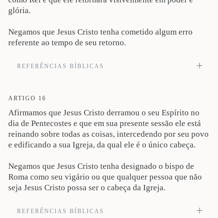
glória.
Negamos que Jesus Cristo tenha cometido algum erro
referente ao tempo de seu retorno.
REFERÊNCIAS BÍBLICAS
Aqueles, pois, que se haviam reunido perguntaram-lhe, dizendo: Senhor, é
nesse tempo que restauras o reino a Israel? Respondeu-lhes: A vós não vos
compete saber os tempos ou as épocas, que o Pai reservou à sua própria
ARTIGO 16
autoridade. Mas recebereis poder, ao descer sobre vós o Espírito Santo, e ser-
Afirmamos que Jesus Cristo derramou o seu Espírito no
me-eis testemunhas, tanto em Jerusalém, como em toda a Judeia e Samaria, e até
os confins da terra. “ Tendo ele dito estas coisas, foi levado para cima, enquanto
dia de Pentecostes e que em sua presente sessão ele está
eles olhavam, e uma nuvem o recebeu, ocultando-o a seus olhos. Estando eles
reinando sobre todas as coisas, intercedendo por seu povo
com os olhos fitos no céu, enquanto ele subia, eis que junto deles apareceram
e edificando a sua Igreja, da qual ele é o único cabeça.
dois varões vestidos de branco, os quais lhes disseram: ”Varões galileus, por
que ficais aí olhando para o céu? Esse Jesus, que dentre vós foi elevado para o
céu, há de vir assim como para o céu o vistes ir (At 1:6-11). Veja também Lc
Negamos que Jesus Cristo tenha designado o bispo de
24:50-53; At 1:22; 2:33-35; Ef 4:8-10; 1Tm 3:16.
Roma como seu vigário ou que qualquer pessoa que não
seja Jesus Cristo possa ser o cabeça da Igreja.
REFERÊNCIAS BÍBLICAS