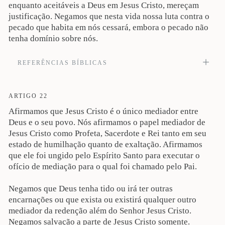
enquanto aceitáveis a Deus em Jesus Cristo, mereçam
justificação. Negamos que nesta vida nossa luta contra o
pecado que habita em nós cessará, embora o pecado não
tenha domínio sobre nós.
REFERÊNCIAS BÍBLICAS
Bendito o Deus e Pai de nosso Senhor Jesus Cristo, que nos tem abençoado
com toda sorte de bênção espiritual nas regiões celestiais em Cristo, assim como
nos escolheu, nele, antes da fundação do mundo, para sermos santos e
ARTIGO 22
irrepreensíveis perante ele; e em amor nos predestinou para ele, para a adoção de
Afirmamos que Jesus Cristo é o único mediador entre
filhos, por meio de Jesus Cristo, segundo o beneplácito de sua vontade (Ef 1.3-
4). Veja também Jo 17:17; At 20:32; Rm 6:5-6, 14; 8:13; 1Co 6.11; 2Co 7:1; Gl
Deus e o seu povo. Nós afirmamos o papel mediador de
5:24; Ef 3:16-19; 4:23-24; Fp 3:10; Cl 1:10-11; 2Ts 2:13; Hb 12:14.
Jesus Cristo como Profeta, Sacerdote e Rei tanto em seu
estado de humilhação quanto de exaltação. Afirmamos
que ele foi ungido pelo Espírito Santo para executar o
ofício de mediação para o qual foi chamado pelo Pai.
Negamos que Deus tenha tido ou irá ter outras
encarnações ou que exista ou existirá qualquer outro
mediador da redenção além do Senhor Jesus Cristo.
Negamos salvação a parte de Jesus Cristo somente.