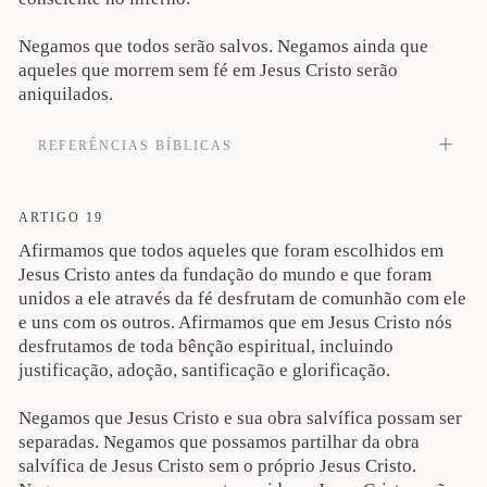
Negamos que todos serão salvos. Negamos ainda que
aqueles que morrem sem fé em Jesus Cristo serão
aniquilados.
REFERÊNCIAS BÍBLICAS
Mandará o Filho do Homem os seus anjos, que ajuntarão do seu reino todos os
escândalos e os que praticam a iniquidade e os lançarão na fornalha acesa; ali
haverá choro e ranger de dentes. Então, os justos resplandecerão como o sol, no
ARTIGO 19
reino de seu Pai. Quem tem ouvidos [para ouvir], ouça” (Mt 13:41-43). Veja
Afirmamos que todos aqueles que foram escolhidos em
também Is 25:6-9; 65:17-25; 66:21-23; Dn 7:13-14; Mt 5:29-30; 10:28; 18:8-9;
Mc 9:42-49; Lc 1:33; 12:5; Jo 18:36; Cl 1:13-14; 2Ts 1:5-10; 2Tm 4:1, 18; Hb
Jesus Cristo antes da fundação do mundo e que foram
12:28; 2Pe 1:11; 2:4; Ap 20:15.
unidos a ele através da fé desfrutam de comunhão com ele
e uns com os outros. Afirmamos que em Jesus Cristo nós
desfrutamos de toda bênção espiritual, incluindo
justificação, adoção, santificação e glorificação.
Negamos que Jesus Cristo e sua obra salvífica possam ser
separadas. Negamos que possamos partilhar da obra
salvífica de Jesus Cristo sem o próprio Jesus Cristo.