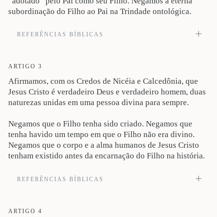
“adotado” pelo Pai como seu Filho. Negamos a eterna
subordinação do Filho ao Pai na Trindade ontológica.
REFERÊNCIAS BÍBLICAS
Ide, portanto, fazei discípulos de todas as nações, batizando-os em nome do Pai,
e do Filho, e do Espírito Santo” (Mt 28:19). Veja também Jo 3:15-16; 4:14;
6:54; 10:28; Rm 5:21; 6:23; 2Co 13:14; Ef 2:18; 2Tm 1:9; 1Pe 5:10; Jd 1:21.
ARTIGO 3
Afirmamos, com os Credos de Nicéia e Calcedônia, que
Jesus Cristo é verdadeiro Deus e verdadeiro homem, duas
naturezas unidas em uma pessoa divina para sempre.
Negamos que o Filho tenha sido criado. Negamos que
tenha havido um tempo em que o Filho não era divino.
Negamos que o corpo e a alma humanos de Jesus Cristo
tenham existido antes da encarnação do Filho na história.
REFERÊNCIAS BÍBLICAS
Porquanto, nele, habita, corporalmente, toda a plenitude da Divindade (Cl 2:9).
Veja também Lc 1.35; Jo 10:30; Rm 9:5; 1Tm 3:16; 1Pe 3:18.
ARTIGO 4