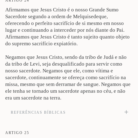
ARTIGO 24
convertei-vos para serem cancelados os vossos pecados, a fim de que, da
Afirmamos que Jesus Cristo é o nosso Grande Sumo
presença do Senhor, venham tempos de refrigério, e que envie ele o Cristo, que
já vos foi designado, Jesus, ao qual é necessário que o céu receba até aos
Sacerdote segundo a ordem de Melquisedeque,
tempos da restauração de todas as coisas, de que Deus falou por boca dos seus
oferecendo o perfeito sacrifício de si mesmo em nosso
santos profetas desde a antiguidade. Disse, na verdade, Moisés: O Senhor Deus
lugar e continuando a interceder por nós diante do Pai.
vos suscitará dentre vossos irmãos um profeta semelhante a mim; a ele ouvireis
em tudo quanto vos disser” (At 3:17-22). Veja também Mt 20:17; 24:3; 26:31,
Afirmamos que Jesus Cristo é tanto sujeito quanto objeto
34, 64; Mc 1:14-15; Lc 4:18-19, 21; Jo 13:36; 21:22; 1Co 1:20; Hb 1:2; Ap
do supremo sacrifício expiatório.
19:10.
Negamos que Jesus Cristo, sendo da tribo de Judá e não
da tribo de Levi, seja desqualificado para servir como
nosso sacerdote. Negamos que ele, como vítima e
sacerdote, continuamente se ofereça como sacrifício na
missa, mesmo que sem derramar de sangue. Negamos que
ele tenha se tornado um sacerdote apenas no céu, e não
era um sacerdote na terra.
REFERÊNCIAS BÍBLICAS
Porque Cristo não entrou em santuário feito por mãos, figura do verdadeiro,
porém no mesmo céu, para comparecer, agora, por nós, diante de Deus; nem
ainda para se oferecer a si mesmo muitas vezes, como o sumo sacerdote cada
ARTIGO 25
ano entra no Santo dos Santos com sangue alheio. Ora, neste caso, seria