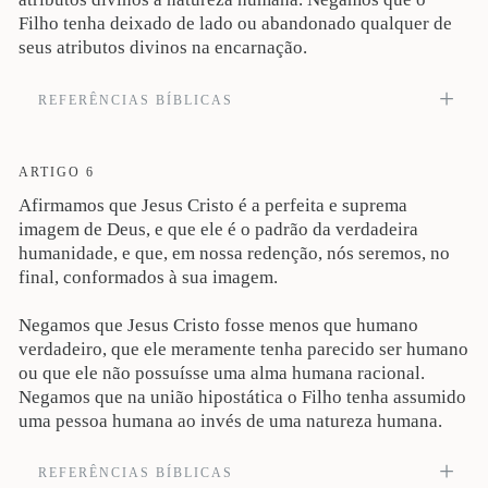
Filho tenha deixado de lado ou abandonado qualquer de
seus atributos divinos na encarnação.
REFERÊNCIAS BÍBLICAS
Tende em vós o mesmo sentimento que houve também em Cristo Jesus, pois
ele, subsistindo em forma de Deus, não julgou como usurpação o ser igual a
Deus; antes, a si mesmo se esvaziou, assumindo a forma de servo, tornando-se
ARTIGO 6
em semelhança de homens; e, reconhecido em figura humana (Fp 2:5-7). Veja
Afirmamos que Jesus Cristo é a perfeita e suprema
também Mt 9:10; 16:16; 19:28; Jo 1:1; 11:27, 35; 20:28; Rm 1:3-4; 9:5; Ef
1:20-22; Cl 1:16-17; 2:9-10; 1Tm 3:16; Hb 1:3, 8-9; 1Pe 3:18; 2Pe 1:1.
imagem de Deus, e que ele é o padrão da verdadeira
humanidade, e que, em nossa redenção, nós seremos, no
final, conformados à sua imagem.
Negamos que Jesus Cristo fosse menos que humano
verdadeiro, que ele meramente tenha parecido ser humano
ou que ele não possuísse uma alma humana racional.
Negamos que na união hipostática o Filho tenha assumido
uma pessoa humana ao invés de uma natureza humana.
REFERÊNCIAS BÍBLICAS