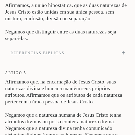
Afirmamos, a união hipostática, que as duas naturezas de
Jesus Cristo estão unidas em sua única pessoa, sem
mistura, confusão, divisão ou separação.
Negamos que distinguir entre as duas naturezas seja
separá-las.
REFERÊNCIAS BÍBLICAS
Respondendo Simão Pedro, disse: Tu és o Cristo, o Filho do Deus vivo. Então,
Jesus lhe afirmou: Bem-aventurado és, Simão Barjonas, porque não foi carne e
sangue que to revelaram, mas meu Pai, que está nos céus (Mt 16:16-17). Veja
ARTIGO 5
também Lc 1:35, 43; Jo 1:1-3; 8:58; 17:5; At 20:28; Rm 1:3; 9:5; 2Co 8:9; Cl
Afirmamos que, na encarnação de Jesus Cristo, suas
2:9; 1Tm 3:16; 1Pe 3:18; Ap 1:8, 17; 22:13.
naturezas divina e humana mantêm seus próprios
atributos. Afirmamos que os atributos de cada natureza
pertencem a única pessoa de Jesus Cristo.
Negamos que a natureza humana de Jesus Cristo tenha
atributos divinos ou possa conter a natureza divina.
Negamos que a natureza divina tenha comunicado
atributos divinos à natureza humana. Negamos que o